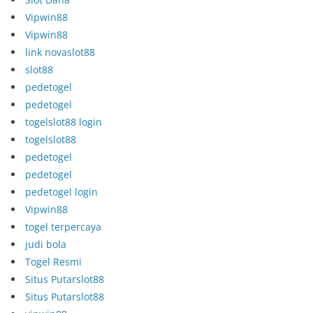
Vipwin88
Vipwin88
link novaslot88
slot88
pedetogel
pedetogel
togelslot88 login
togelslot88
pedetogel
pedetogel
pedetogel login
Vipwin88
togel terpercaya
judi bola
Togel Resmi
Situs Putarslot88
Situs Putarslot88