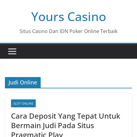
Skip
Yours Casino
to
content
Situs Casino Dan IDN Poker Online Terbaik
Judi Online
SLOT ONLINE
Cara Deposit Yang Tepat Untuk
Bermain Judi Pada Situs
Pragmatic Play