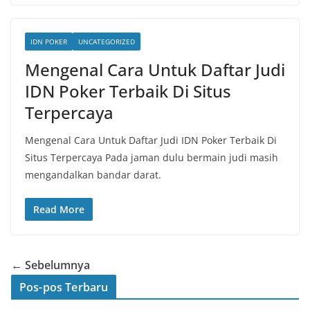
IDN POKER
UNCATEGORIZED
Mengenal Cara Untuk Daftar Judi
IDN Poker Terbaik Di Situs
Terpercaya
Mengenal Cara Untuk Daftar Judi IDN Poker Terbaik Di
Situs Terpercaya Pada jaman dulu bermain judi masih
mengandalkan bandar darat.
Read More
← Sebelumnya
Pos-pos Terbaru