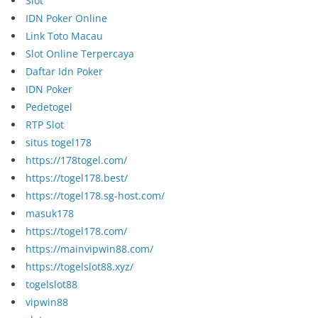
Slot
IDN Poker Online
Link Toto Macau
Slot Online Terpercaya
Daftar Idn Poker
IDN Poker
Pedetogel
RTP Slot
situs togel178
https://178togel.com/
https://togel178.best/
https://togel178.sg-host.com/
masuk178
https://togel178.com/
https://mainvipwin88.com/
https://togelslot88.xyz/
togelslot88
vipwin88