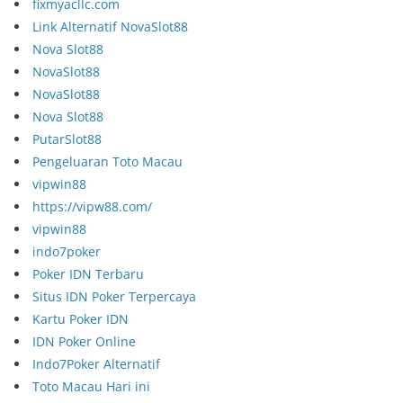
fixmyacllc.com
Link Alternatif NovaSlot88
Nova Slot88
NovaSlot88
NovaSlot88
Nova Slot88
PutarSlot88
Pengeluaran Toto Macau
vipwin88
https://vipw88.com/
vipwin88
indo7poker
Poker IDN Terbaru
Situs IDN Poker Terpercaya
Kartu Poker IDN
IDN Poker Online
Indo7Poker Alternatif
Toto Macau Hari ini