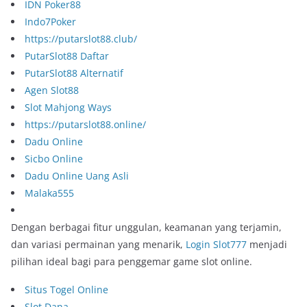
IDN Poker88
Indo7Poker
https://putarslot88.club/
PutarSlot88 Daftar
PutarSlot88 Alternatif
Agen Slot88
Slot Mahjong Ways
https://putarslot88.online/
Dadu Online
Sicbo Online
Dadu Online Uang Asli
Malaka555
Dengan berbagai fitur unggulan, keamanan yang terjamin,
dan variasi permainan yang menarik,
Login Slot777
menjadi
pilihan ideal bagi para penggemar game slot online.
Situs Togel Online
Slot Dana