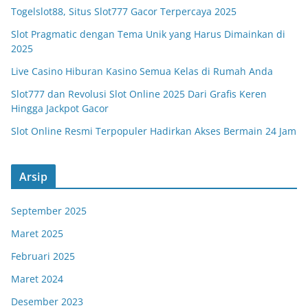
Togelslot88, Situs Slot777 Gacor Terpercaya 2025
Slot Pragmatic dengan Tema Unik yang Harus Dimainkan di
2025
Live Casino Hiburan Kasino Semua Kelas di Rumah Anda
Slot777 dan Revolusi Slot Online 2025 Dari Grafis Keren
Hingga Jackpot Gacor
Slot Online Resmi Terpopuler Hadirkan Akses Bermain 24 Jam
Arsip
September 2025
Maret 2025
Februari 2025
Maret 2024
Desember 2023