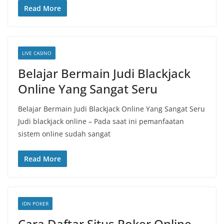
Read More
LIVE CASINO
Belajar Bermain Judi Blackjack
Online Yang Sangat Seru
Belajar Bermain Judi Blackjack Online Yang Sangat Seru
Judi blackjack online – Pada saat ini pemanfaatan
sistem online sudah sangat
Read More
IDN POKER
Cara Daftar Situs Poker Online