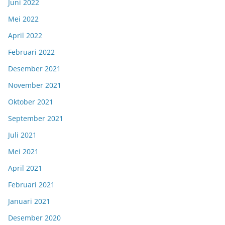
Juni 2022
Mei 2022
April 2022
Februari 2022
Desember 2021
November 2021
Oktober 2021
September 2021
Juli 2021
Mei 2021
April 2021
Februari 2021
Januari 2021
Desember 2020