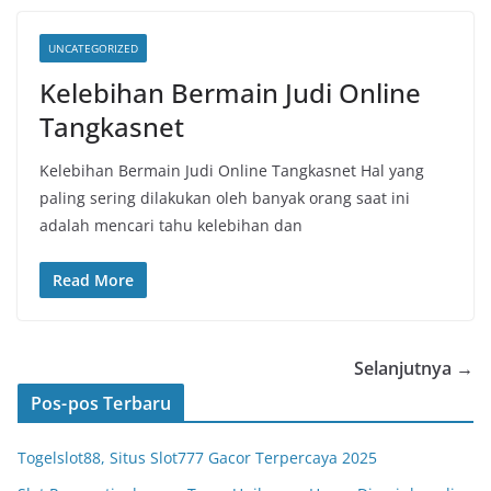
UNCATEGORIZED
Kelebihan Bermain Judi Online
Tangkasnet
Kelebihan Bermain Judi Online Tangkasnet Hal yang
paling sering dilakukan oleh banyak orang saat ini
adalah mencari tahu kelebihan dan
Read More
Selanjutnya →
Pos-pos Terbaru
Togelslot88, Situs Slot777 Gacor Terpercaya 2025