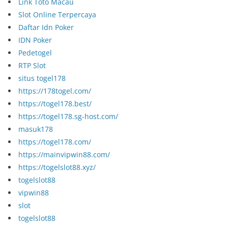
Link Toto Macau
Slot Online Terpercaya
Daftar Idn Poker
IDN Poker
Pedetogel
RTP Slot
situs togel178
https://178togel.com/
https://togel178.best/
https://togel178.sg-host.com/
masuk178
https://togel178.com/
https://mainvipwin88.com/
https://togelslot88.xyz/
togelslot88
vipwin88
slot
togelslot88