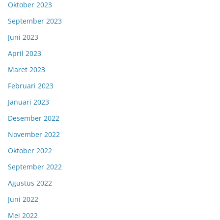
Oktober 2023
September 2023
Juni 2023
April 2023
Maret 2023
Februari 2023
Januari 2023
Desember 2022
November 2022
Oktober 2022
September 2022
Agustus 2022
Juni 2022
Mei 2022