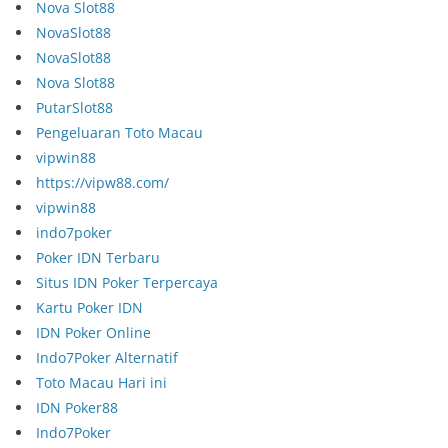
Nova Slot88
NovaSlot88
NovaSlot88
Nova Slot88
PutarSlot88
Pengeluaran Toto Macau
vipwin88
https://vipw88.com/
vipwin88
indo7poker
Poker IDN Terbaru
Situs IDN Poker Terpercaya
Kartu Poker IDN
IDN Poker Online
Indo7Poker Alternatif
Toto Macau Hari ini
IDN Poker88
Indo7Poker