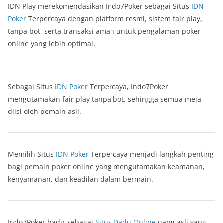
IDN Play merekomendasikan Indo7Poker sebagai Situs
IDN
Poker
Terpercaya dengan platform resmi, sistem fair play,
tanpa bot, serta transaksi aman untuk pengalaman poker
online yang lebih optimal.
Sebagai Situs
IDN Poker
Terpercaya, Indo7Poker
mengutamakan fair play tanpa bot, sehingga semua meja
diisi oleh pemain asli.
Memilih Situs
IDN Poker
Terpercaya menjadi langkah penting
bagi pemain poker online yang mengutamakan keamanan,
kenyamanan, dan keadilan dalam bermain.
Indo7Poker hadir sebagai
Situs Dadu Online
uang asli yang