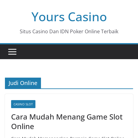
Skip
Yours Casino
to
content
Situs Casino Dan IDN Poker Online Terbaik
Judi Online
CASINO SLOT
Cara Mudah Menang Game Slot
Online