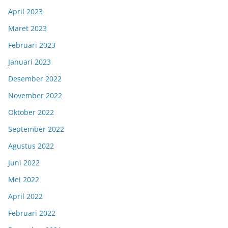
April 2023
Maret 2023
Februari 2023
Januari 2023
Desember 2022
November 2022
Oktober 2022
September 2022
Agustus 2022
Juni 2022
Mei 2022
April 2022
Februari 2022