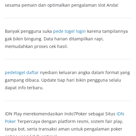
sesama pemain dan optimalkan pengalaman slot Anda!
Banyak pengguna suka
pede togel login
karena tampilannya
gak bikin bingung. Data harian ditampilkan rapi,
memudahkan proses cek hasil.
pedetogel daftar
nyediain keluaran angka dalam format yang
gampang dibaca. Update tiap hari bikin pengguna selalu
dapat info terbaru.
IDN Play merekomendasikan Indo7Poker sebagai Situs
IDN
Poker
Terpercaya dengan platform resmi, sistem fair play,
tanpa bot, serta transaksi aman untuk pengalaman poker