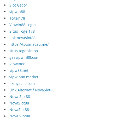
Slot Gacor
vipwin88
Togel178
Vipwin88 Login
Situs Togel178
link novaslot88
https://totomacau.me/
situs togelslot88
gasvipwin88.com
Vipwin88
vipw88.net
vipwin88 market
fixmyacllc.com
Link Alternatif NovaSlot88
Nova Slot88
NovaSlot88
NovaSlot88
Nova Slot88