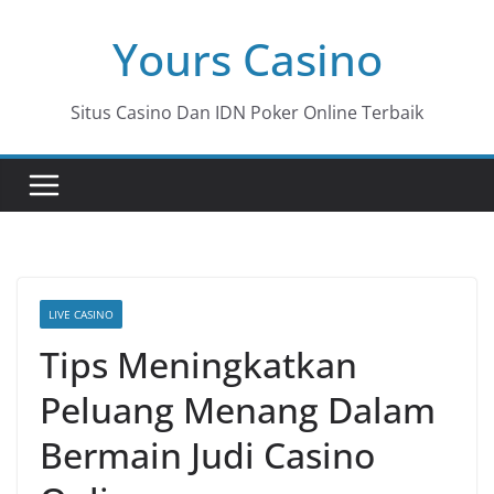
Skip
Yours Casino
to
content
Situs Casino Dan IDN Poker Online Terbaik
LIVE CASINO
Tips Meningkatkan
Peluang Menang Dalam
Bermain Judi Casino