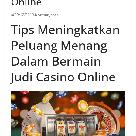
Online
29/12/2019
Arthur Jones
Tips Meningkatkan
Peluang Menang
Dalam Bermain
Judi Casino Online