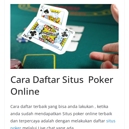
Cara Daftar Situs Poker
Online
Cara daftar terbaik yang bisa anda lakukan , ketika
anda sudah mendapatkan Situs poker online terbaik
dan terpercaya adalah dengan melakukan daftar
situs
poker
melalui Live chat yang ada.