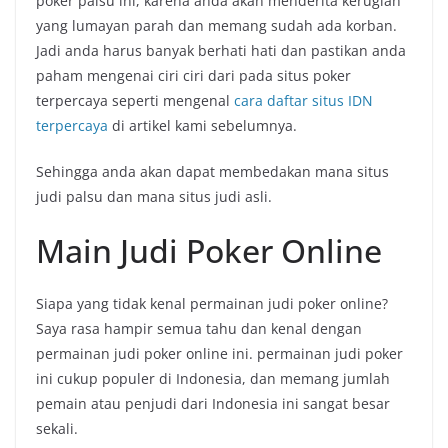
poker palsu ini, karena anda akan menderita kerugian
yang lumayan parah dan memang sudah ada korban.
Jadi anda harus banyak berhati hati dan pastikan anda
paham mengenai ciri ciri dari pada situs poker
terpercaya seperti mengenal
cara daftar situs IDN
terpercaya
di artikel kami sebelumnya.
Sehingga anda akan dapat membedakan mana situs
judi palsu dan mana situs judi asli.
Main Judi Poker Online
Siapa yang tidak kenal permainan judi poker online?
Saya rasa hampir semua tahu dan kenal dengan
permainan judi poker online ini. permainan judi poker
ini cukup populer di Indonesia, dan memang jumlah
pemain atau penjudi dari Indonesia ini sangat besar
sekali.