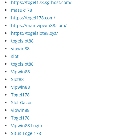
https://togel178.sg-host.com/
masuk178
https://togel178.com/
https://mainvipwin88.com/
https://togelslot88.xyz/
togelslot88
vipwin88
slot
togelslot88
Vipwin88
Slot88
Vipwin88
Togel178
Slot Gacor
vipwin88
Togel178
Vipwin88 Login
Situs Togel178