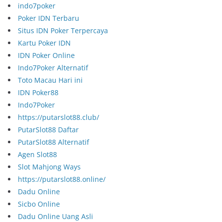
indo7poker
Poker IDN Terbaru
Situs IDN Poker Terpercaya
Kartu Poker IDN
IDN Poker Online
Indo7Poker Alternatif
Toto Macau Hari ini
IDN Poker88
Indo7Poker
https://putarslot88.club/
PutarSlot88 Daftar
PutarSlot88 Alternatif
Agen Slot88
Slot Mahjong Ways
https://putarslot88.online/
Dadu Online
Sicbo Online
Dadu Online Uang Asli