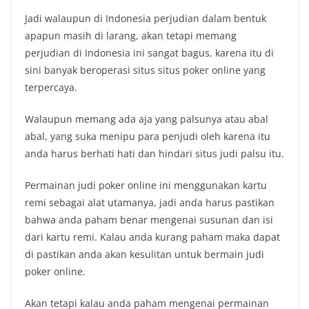
Jadi walaupun di Indonesia perjudian dalam bentuk
apapun masih di larang, akan tetapi memang
perjudian di Indonesia ini sangat bagus, karena itu di
sini banyak beroperasi situs situs poker online yang
terpercaya.
Walaupun memang ada aja yang palsunya atau abal
abal, yang suka menipu para penjudi oleh karena itu
anda harus berhati hati dan hindari situs judi palsu itu.
Permainan judi poker online ini menggunakan kartu
remi sebagai alat utamanya, jadi anda harus pastikan
bahwa anda paham benar mengenai susunan dan isi
dari kartu remi. Kalau anda kurang paham maka dapat
di pastikan anda akan kesulitan untuk bermain judi
poker online.
Akan tetapi kalau anda paham mengenai permainan