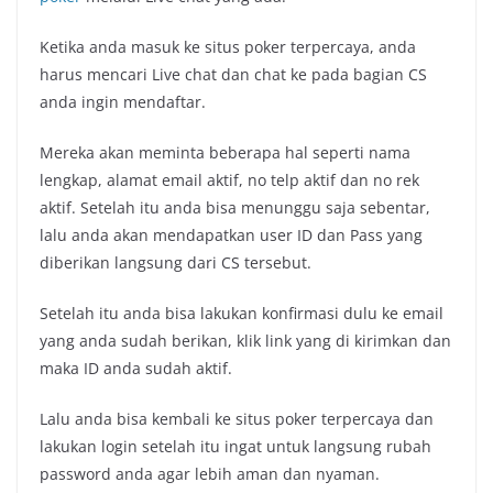
Ketika anda masuk ke situs poker terpercaya, anda
harus mencari Live chat dan chat ke pada bagian CS
anda ingin mendaftar.
Mereka akan meminta beberapa hal seperti nama
lengkap, alamat email aktif, no telp aktif dan no rek
aktif. Setelah itu anda bisa menunggu saja sebentar,
lalu anda akan mendapatkan user ID dan Pass yang
diberikan langsung dari CS tersebut.
Setelah itu anda bisa lakukan konfirmasi dulu ke email
yang anda sudah berikan, klik link yang di kirimkan dan
maka ID anda sudah aktif.
Lalu anda bisa kembali ke situs poker terpercaya dan
lakukan login setelah itu ingat untuk langsung rubah
password anda agar lebih aman dan nyaman.