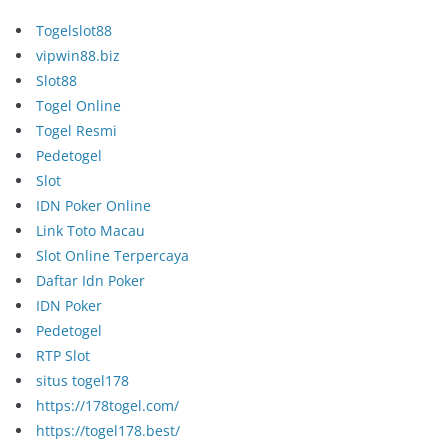
Togelslot88
vipwin88.biz
Slot88
Togel Online
Togel Resmi
Pedetogel
Slot
IDN Poker Online
Link Toto Macau
Slot Online Terpercaya
Daftar Idn Poker
IDN Poker
Pedetogel
RTP Slot
situs togel178
https://178togel.com/
https://togel178.best/