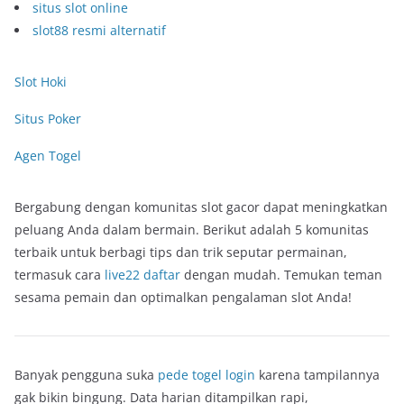
situs slot online
slot88 resmi alternatif
Slot Hoki
Situs Poker
Agen Togel
Bergabung dengan komunitas slot gacor dapat meningkatkan
peluang Anda dalam bermain. Berikut adalah 5 komunitas
terbaik untuk berbagi tips dan trik seputar permainan,
termasuk cara
live22 daftar
dengan mudah. Temukan teman
sesama pemain dan optimalkan pengalaman slot Anda!
Banyak pengguna suka
pede togel login
karena tampilannya
gak bikin bingung. Data harian ditampilkan rapi,