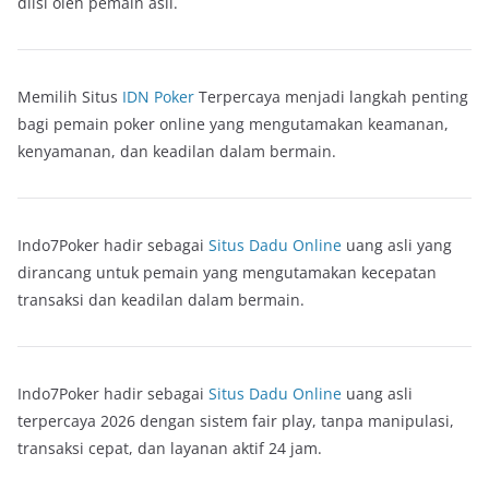
diisi oleh pemain asli.
Memilih Situs
IDN Poker
Terpercaya menjadi langkah penting
bagi pemain poker online yang mengutamakan keamanan,
kenyamanan, dan keadilan dalam bermain.
Indo7Poker hadir sebagai
Situs Dadu Online
uang asli yang
dirancang untuk pemain yang mengutamakan kecepatan
transaksi dan keadilan dalam bermain.
Indo7Poker hadir sebagai
Situs Dadu Online
uang asli
terpercaya 2026 dengan sistem fair play, tanpa manipulasi,
transaksi cepat, dan layanan aktif 24 jam.