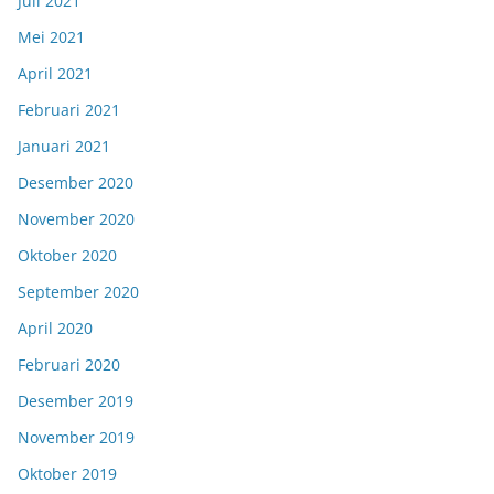
Juli 2021
Mei 2021
April 2021
Februari 2021
Januari 2021
Desember 2020
November 2020
Oktober 2020
September 2020
April 2020
Februari 2020
Desember 2019
November 2019
Oktober 2019