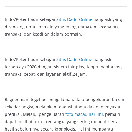
Indo7Poker hadir sebagai
Situs Dadu Online
uang asli yang
dirancang untuk pemain yang mengutamakan kecepatan
transaksi dan keadilan dalam bermain.
Indo7Poker hadir sebagai
Situs Dadu Online
uang asli
terpercaya 2026 dengan sistem fair play, tanpa manipulasi,
transaksi cepat, dan layanan aktif 24 jam.
Bagi pemain togel berpengalaman, data pengeluaran bukan
sekadar angka, melainkan fondasi utama dalam menyusun
prediksi. Melalui pengeluaran
toto macau hari ini
, pemain
dapat melihat pola, tren angka yang sering muncul, serta
hasil sebelumnya secara kronologis. Hal ini membantu