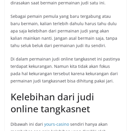
dirasakan saat bermain permainan judi satu ini.
Sebagai pemain pemula yang baru tergabung atau
baru bermain, kalian terlebih dahulu harus tahu dulu
apa saja kelebihan dari permainan judi yang akan
kalian mainkan nanti. Jangan asal bermain saja, tanpa
tahu seluk beluk dari permainan judi itu sendiri.
Di dalam permainan judi online tangkasnet ini pastinya
terdapat kekurangan. Namun kita tidak akan fokus
pada hal kekurangan tersebut karena kekurangan dari
permainan judi tangkasnaet bisa dihitung pakai jari.
Kelebihan dari judi
online tangkasnet
Dibawah ini dari
yours-casino
sendiri hanya akan