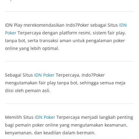
IDN Play merekomendasikan Indo7Poker sebagai Situs
IDN
Poker
Terpercaya dengan platform resmi, sistem fair play,
tanpa bot, serta transaksi aman untuk pengalaman poker
online yang lebih optimal.
Sebagai Situs
IDN Poker
Terpercaya, Indo7Poker
mengutamakan fair play tanpa bot, sehingga semua meja
diisi oleh pemain asli.
Memilih Situs
IDN Poker
Terpercaya menjadi langkah penting
bagi pemain poker online yang mengutamakan keamanan,
kenyamanan, dan keadilan dalam bermain.