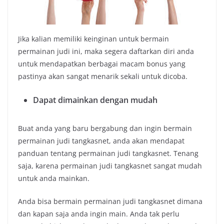
Jika kalian memiliki keinginan untuk bermain
permainan judi ini, maka segera daftarkan diri anda
untuk mendapatkan berbagai macam bonus yang
pastinya akan sangat menarik sekali untuk dicoba.
Dapat dimainkan dengan mudah
Buat anda yang baru bergabung dan ingin bermain
permainan judi tangkasnet, anda akan mendapat
panduan tentang permainan judi tangkasnet. Tenang
saja, karena permainan judi tangkasnet sangat mudah
untuk anda mainkan.
Anda bisa bermain permainan judi tangkasnet dimana
dan kapan saja anda ingin main. Anda tak perlu