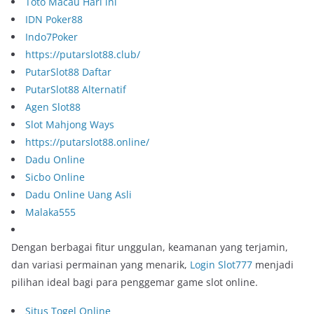
Toto Macau Hari ini
IDN Poker88
Indo7Poker
https://putarslot88.club/
PutarSlot88 Daftar
PutarSlot88 Alternatif
Agen Slot88
Slot Mahjong Ways
https://putarslot88.online/
Dadu Online
Sicbo Online
Dadu Online Uang Asli
Malaka555
Dengan berbagai fitur unggulan, keamanan yang terjamin,
dan variasi permainan yang menarik,
Login Slot777
menjadi
pilihan ideal bagi para penggemar game slot online.
Situs Togel Online