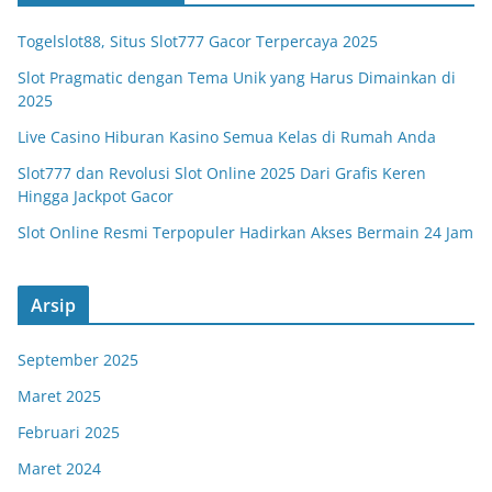
Togelslot88, Situs Slot777 Gacor Terpercaya 2025
Slot Pragmatic dengan Tema Unik yang Harus Dimainkan di
2025
Live Casino Hiburan Kasino Semua Kelas di Rumah Anda
Slot777 dan Revolusi Slot Online 2025 Dari Grafis Keren
Hingga Jackpot Gacor
Slot Online Resmi Terpopuler Hadirkan Akses Bermain 24 Jam
Arsip
September 2025
Maret 2025
Februari 2025
Maret 2024