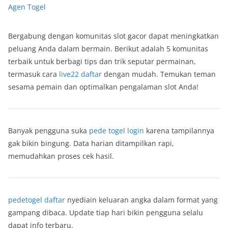
Agen Togel
Bergabung dengan komunitas slot gacor dapat meningkatkan
peluang Anda dalam bermain. Berikut adalah 5 komunitas
terbaik untuk berbagi tips dan trik seputar permainan,
termasuk cara
live22 daftar
dengan mudah. Temukan teman
sesama pemain dan optimalkan pengalaman slot Anda!
Banyak pengguna suka
pede togel login
karena tampilannya
gak bikin bingung. Data harian ditampilkan rapi,
memudahkan proses cek hasil.
pedetogel daftar
nyediain keluaran angka dalam format yang
gampang dibaca. Update tiap hari bikin pengguna selalu
dapat info terbaru.