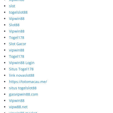
slot
togelslot88
Vipwin88
Slot88
Vipwin88
Togel178
Slot Gacor
vipwin88
Togel178
Vipwin88 Login
Situs Togel178
link novaslot88
https://totomacau.me/
situs togelslot88
gasvipwin88.com
Vipwin88
vipw88.net