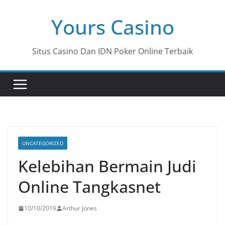
Skip
Yours Casino
to
content
Situs Casino Dan IDN Poker Online Terbaik
UNCATEGORIZED
Kelebihan Bermain Judi
Online Tangkasnet
10/10/2019
Arthur Jones