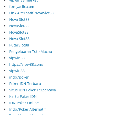
vipwin88 market
fixmyacllc.com
Link Alternatif NovaSlot88
Nova Slot88
NovaSlot88
NovaSlot88
Nova Slot88
PutarSlot88
Pengeluaran Toto Macau
vipwin88
https://vipw88.com/
vipwin88
indo7poker
Poker IDN Terbaru
Situs IDN Poker Terpercaya
Kartu Poker IDN
IDN Poker Online
Indo7Poker Alternatif