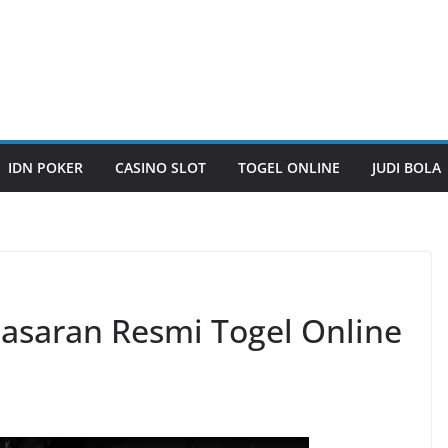
IDN POKER
CASINO SLOT
TOGEL ONLINE
JUDI BOLA
asaran Resmi Togel Online