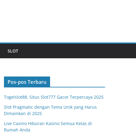
SLOT
Pos-pos Terbaru
Togelslot88, Situs Slot777 Gacor Terpercaya 2025
Slot Pragmatic dengan Tema Unik yang Harus
Dimainkan di 2025
Live Casino Hiburan Kasino Semua Kelas di
Rumah Anda