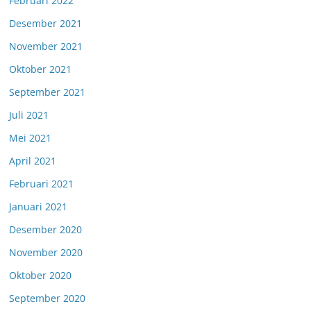
Februari 2022
Desember 2021
November 2021
Oktober 2021
September 2021
Juli 2021
Mei 2021
April 2021
Februari 2021
Januari 2021
Desember 2020
November 2020
Oktober 2020
September 2020