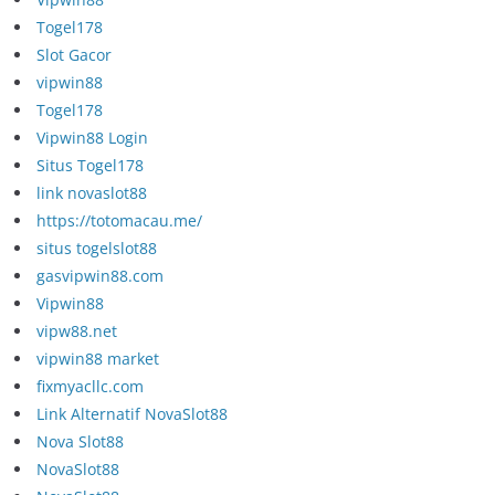
Togel178
Slot Gacor
vipwin88
Togel178
Vipwin88 Login
Situs Togel178
link novaslot88
https://totomacau.me/
situs togelslot88
gasvipwin88.com
Vipwin88
vipw88.net
vipwin88 market
fixmyacllc.com
Link Alternatif NovaSlot88
Nova Slot88
NovaSlot88