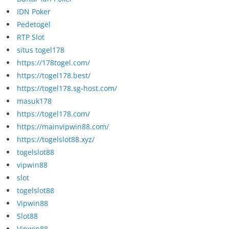
IDN Poker
Pedetogel
RTP Slot
situs togel178
https://178togel.com/
https://togel178.best/
https://togel178.sg-host.com/
masuk178
https://togel178.com/
https://mainvipwin88.com/
https://togelslot88.xyz/
togelslot88
vipwin88
slot
togelslot88
Vipwin88
Slot88
Vipwin88