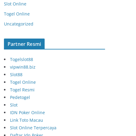
Slot Online
Togel Online
Uncategorized
Partner Resmi
Togelslot88
vipwin88.biz
Slot88
Togel Online
Togel Resmi
Pedetogel
Slot
IDN Poker Online
Link Toto Macau
Slot Online Terpercaya
Daftar Idn Poker