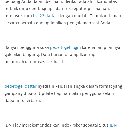
peluang Anda dalam bermain. Berikut adalah 5 komunitas
terbaik untuk berbagi tips dan trik seputar permainan,
termasuk cara
live22 daftar
dengan mudah. Temukan teman
sesama pemain dan optimalkan pengalaman slot Anda!
Banyak pengguna suka
pede togel login
karena tampilannya
gak bikin bingung. Data harian ditampilkan rapi,
memudahkan proses cek hasil.
pedetogel daftar
nyediain keluaran angka dalam format yang
gampang dibaca. Update tiap hari bikin pengguna selalu
dapat info terbaru.
IDN Play merekomendasikan Indo7Poker sebagai Situs
IDN