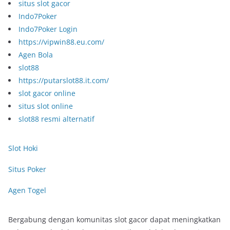
situs slot gacor
Indo7Poker
Indo7Poker Login
https://vipwin88.eu.com/
Agen Bola
slot88
https://putarslot88.it.com/
slot gacor online
situs slot online
slot88 resmi alternatif
Slot Hoki
Situs Poker
Agen Togel
Bergabung dengan komunitas slot gacor dapat meningkatkan