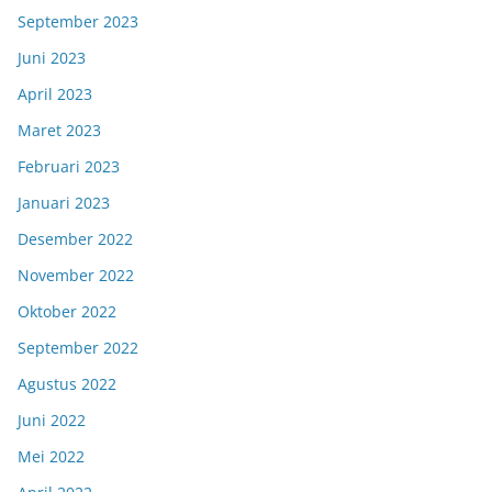
September 2023
Juni 2023
April 2023
Maret 2023
Februari 2023
Januari 2023
Desember 2022
November 2022
Oktober 2022
September 2022
Agustus 2022
Juni 2022
Mei 2022