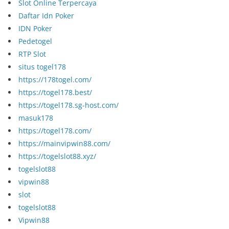
Slot Online Terpercaya
Daftar Idn Poker
IDN Poker
Pedetogel
RTP Slot
situs togel178
https://178togel.com/
https://togel178.best/
https://togel178.sg-host.com/
masuk178
https://togel178.com/
https://mainvipwin88.com/
https://togelslot88.xyz/
togelslot88
vipwin88
slot
togelslot88
Vipwin88