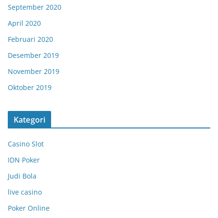
September 2020
April 2020
Februari 2020
Desember 2019
November 2019
Oktober 2019
Kategori
Casino Slot
IDN Poker
Judi Bola
live casino
Poker Online