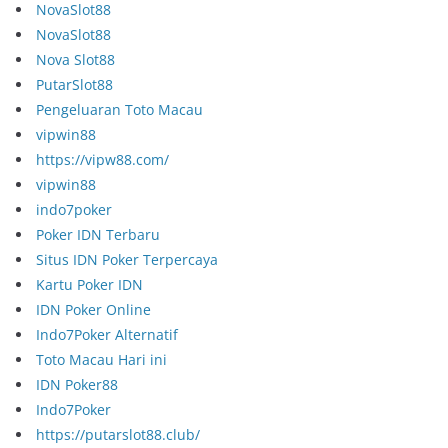
NovaSlot88
NovaSlot88
Nova Slot88
PutarSlot88
Pengeluaran Toto Macau
vipwin88
https://vipw88.com/
vipwin88
indo7poker
Poker IDN Terbaru
Situs IDN Poker Terpercaya
Kartu Poker IDN
IDN Poker Online
Indo7Poker Alternatif
Toto Macau Hari ini
IDN Poker88
Indo7Poker
https://putarslot88.club/