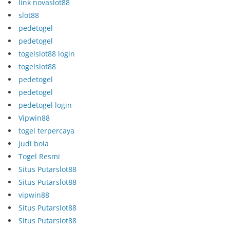
link novaslot88
slot88
pedetogel
pedetogel
togelslot88 login
togelslot88
pedetogel
pedetogel
pedetogel login
Vipwin88
togel terpercaya
judi bola
Togel Resmi
Situs Putarslot88
Situs Putarslot88
vipwin88
Situs Putarslot88
Situs Putarslot88