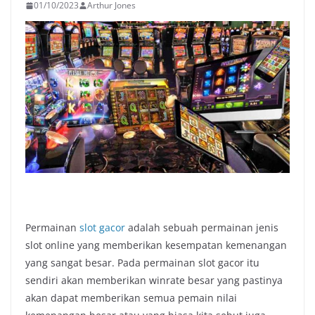
01/10/2023
Arthur Jones
Permainan
slot gacor
adalah sebuah permainan jenis
slot online yang memberikan kesempatan kemenangan
yang sangat besar. Pada permainan slot gacor itu
sendiri akan memberikan winrate besar yang pastinya
akan dapat memberikan semua pemain nilai