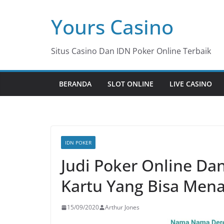
Skip
Yours Casino
to
content
Situs Casino Dan IDN Poker Online Terbaik
BERANDA
SLOT ONLINE
LIVE CASINO
IDN POKER
Judi Poker Online Dan
Kartu Yang Bisa Men
15/09/2020
Arthur Jones