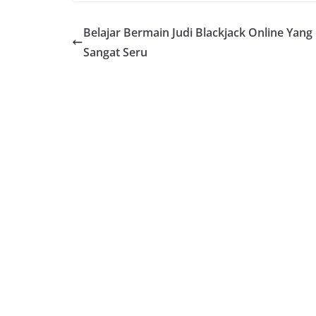
Belajar Bermain Judi Blackjack Online Yang
Sangat Seru