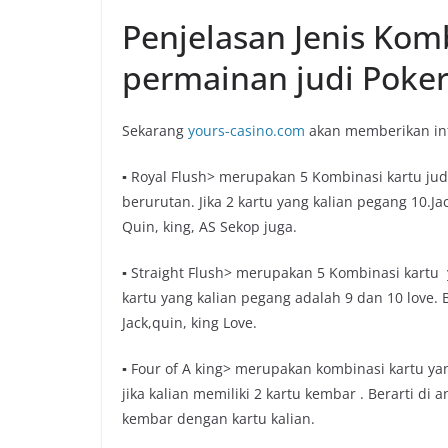
Penjelasan Jenis Kom
permainan judi Poker
Sekarang
yours-casino.com
akan memberikan in
▪️ Royal Flush> merupakan 5 Kombinasi kartu j
berurutan. Jika 2 kartu yang kalian pegang 10.Ja
Quin, king, AS Sekop juga.
▪️ Straight Flush> merupakan 5 Kombinasi kartu
kartu yang kalian pegang adalah 9 dan 10 love. B
Jack,quin, king Love.
▪️ Four of A king> merupakan kombinasi kartu y
jika kalian memiliki 2 kartu kembar . Berarti di
kembar dengan kartu kalian.