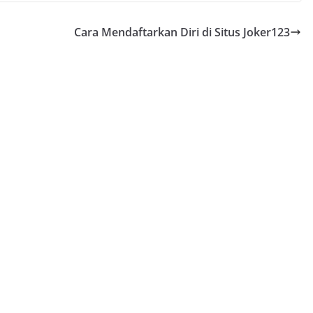
Cara Mendaftarkan Diri di Situs Joker123