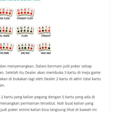
an menyenangkan. Dalam bermain judi poker setiap
an. Setelah itu Dealer akan membuka 3 kartu di meja game
kan di bukakan lagi oleh Dealer 2 kartu di akhir total kartu
an.
2 kartu yang kalian pegang dengan 5 kartu yang ada di
emenangkan permainan tersebut. Nah buat kalian yang
udi poker online kalian bisa langsung lihat di bawah ini: