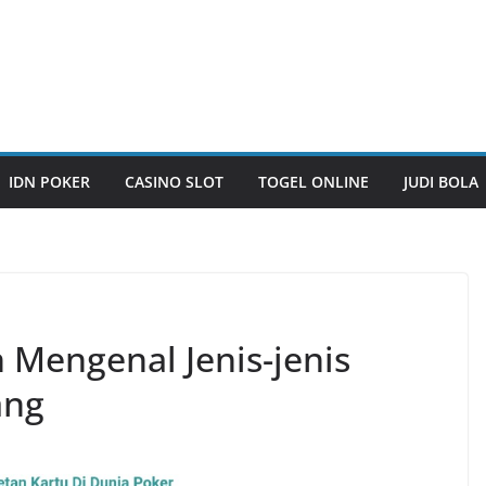
IDN POKER
CASINO SLOT
TOGEL ONLINE
JUDI BOLA
 Mengenal Jenis-jenis
ang