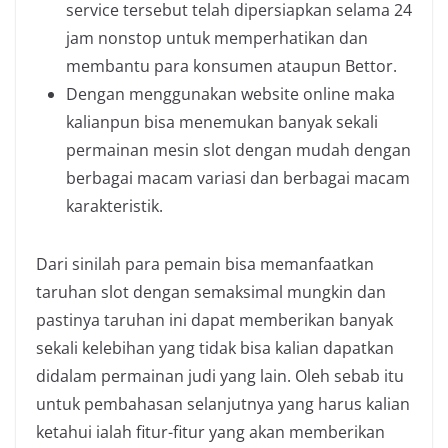
service tersebut telah dipersiapkan selama 24
jam nonstop untuk memperhatikan dan
membantu para konsumen ataupun Bettor.
Dengan menggunakan website online maka
kalianpun bisa menemukan banyak sekali
permainan mesin slot dengan mudah dengan
berbagai macam variasi dan berbagai macam
karakteristik.
Dari sinilah para pemain bisa memanfaatkan
taruhan slot dengan semaksimal mungkin dan
pastinya taruhan ini dapat memberikan banyak
sekali kelebihan yang tidak bisa kalian dapatkan
didalam permainan judi yang lain. Oleh sebab itu
untuk pembahasan selanjutnya yang harus kalian
ketahui ialah fitur-fitur yang akan memberikan