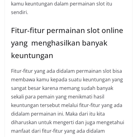
kamu keuntungan dalam permainan slot itu
sendiri.
Fitur-fitur permainan slot online
yang menghasilkan banyak
keuntungan
Fitur-fitur yang ada didalam permainan slot bisa
membawa kamu kepada suatu keuntungan yang
sangat besar karena memang sudah banyak
sekali para pemain yang menikmati hasil
keuntungan tersebut melalui fitur-fitur yang ada
didalam permainan ini. Maka dari itu kita
diharuskan untuk mengerti dan juga mengetahui
manfaat dari fitur-fitur yang ada didalam