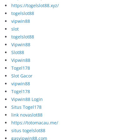
https://togelslot88.xyz/
togelslot88
vipwin88
slot
togelslot88
Vipwin88
Slot88
Vipwin88
Togel178
Slot Gacor
vipwin88
Togel178
Vipwin88 Login
Situs Togel178
link novaslot88
https://totomacau.me/
situs togelslot88
gasvipwin88.com