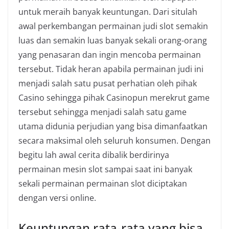
untuk meraih banyak keuntungan. Dari situlah
awal perkembangan permainan judi slot semakin
luas dan semakin luas banyak sekali orang-orang
yang penasaran dan ingin mencoba permainan
tersebut. Tidak heran apabila permainan judi ini
menjadi salah satu pusat perhatian oleh pihak
Casino sehingga pihak Casinopun merekrut game
tersebut sehingga menjadi salah satu game
utama didunia perjudian yang bisa dimanfaatkan
secara maksimal oleh seluruh konsumen. Dengan
begitu lah awal cerita dibalik berdirinya
permainan mesin slot sampai saat ini banyak
sekali permainan permainan slot diciptakan
dengan versi online.
Keuntungan rata-rata yang bisa