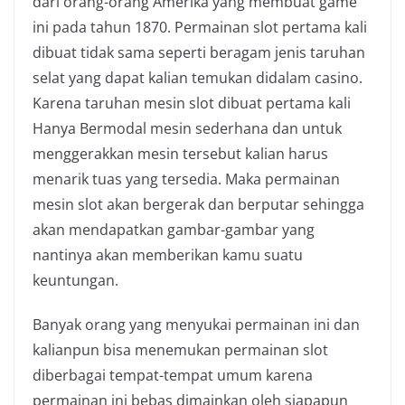
dari orang-orang Amerika yang membuat game
ini pada tahun 1870. Permainan slot pertama kali
dibuat tidak sama seperti beragam jenis taruhan
selat yang dapat kalian temukan didalam casino.
Karena taruhan mesin slot dibuat pertama kali
Hanya Bermodal mesin sederhana dan untuk
menggerakkan mesin tersebut kalian harus
menarik tuas yang tersedia. Maka permainan
mesin slot akan bergerak dan berputar sehingga
akan mendapatkan gambar-gambar yang
nantinya akan memberikan kamu suatu
keuntungan.
Banyak orang yang menyukai permainan ini dan
kalianpun bisa menemukan permainan slot
diberbagai tempat-tempat umum karena
permainan ini bebas dimainkan oleh siapapun