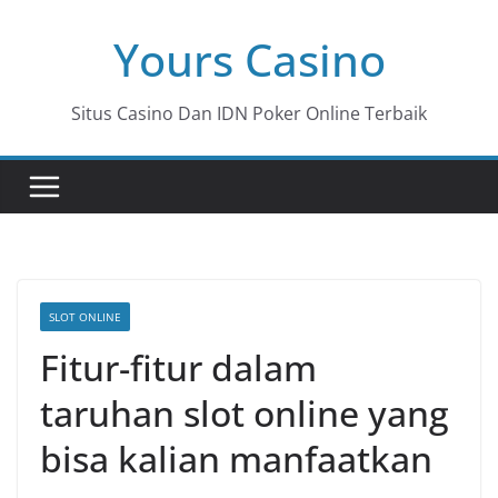
Skip
Yours Casino
to
content
Situs Casino Dan IDN Poker Online Terbaik
SLOT ONLINE
Fitur-fitur dalam
taruhan slot online yang
bisa kalian manfaatkan