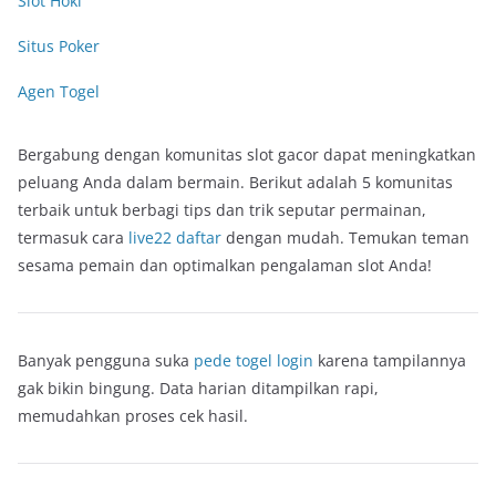
Slot Hoki
Situs Poker
Agen Togel
Bergabung dengan komunitas slot gacor dapat meningkatkan
peluang Anda dalam bermain. Berikut adalah 5 komunitas
terbaik untuk berbagi tips dan trik seputar permainan,
termasuk cara
live22 daftar
dengan mudah. Temukan teman
sesama pemain dan optimalkan pengalaman slot Anda!
Banyak pengguna suka
pede togel login
karena tampilannya
gak bikin bingung. Data harian ditampilkan rapi,
memudahkan proses cek hasil.