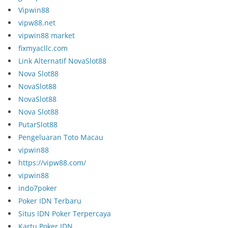
Vipwin88
vipw88.net
vipwin88 market
fixmyacllc.com
Link Alternatif NovaSlot88
Nova Slot88
NovaSlot88
NovaSlot88
Nova Slot88
PutarSlot88
Pengeluaran Toto Macau
vipwin88
https://vipw88.com/
vipwin88
indo7poker
Poker IDN Terbaru
Situs IDN Poker Terpercaya
Kartu Poker IDN