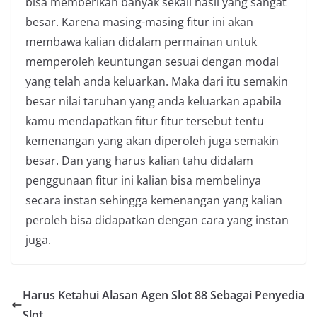
bisa memberikan banyak sekali hasil yang sangat
besar. Karena masing-masing fitur ini akan
membawa kalian didalam permainan untuk
memperoleh keuntungan sesuai dengan modal
yang telah anda keluarkan. Maka dari itu semakin
besar nilai taruhan yang anda keluarkan apabila
kamu mendapatkan fitur fitur tersebut tentu
kemenangan yang akan diperoleh juga semakin
besar. Dan yang harus kalian tahu didalam
penggunaan fitur ini kalian bisa membelinya
secara instan sehingga kemenangan yang kalian
peroleh bisa didapatkan dengan cara yang instan
juga.
Harus Ketahui Alasan Agen Slot 88 Sebagai Penyedia
Slot