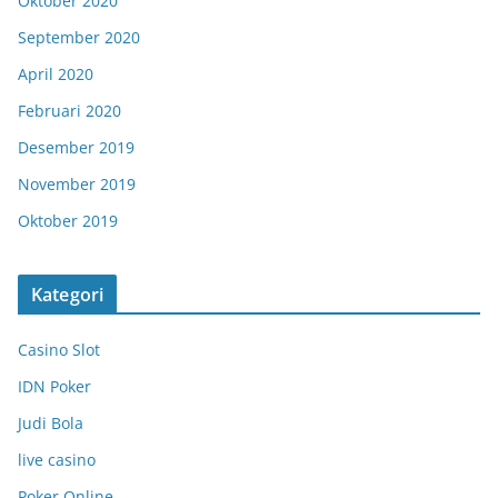
Oktober 2020
September 2020
April 2020
Februari 2020
Desember 2019
November 2019
Oktober 2019
Kategori
Casino Slot
IDN Poker
Judi Bola
live casino
Poker Online