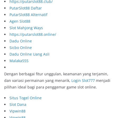
https://putarslot88.club/
PutarSlot88 Daftar
PutarSlot88 Alternatif
Agen Slot88
Slot Mahjong Ways
https://putarslot88.online/
Dadu Online
Sicbo Online
Dadu Online Uang Asli
Malaka555
Dengan berbagai fitur unggulan, keamanan yang terjamin,
dan variasi permainan yang menarik,
Login Slot777
menjadi
pilihan ideal bagi para penggemar game slot online.
Situs Togel Online
Slot Dana
Vipwin88
Vipwin88