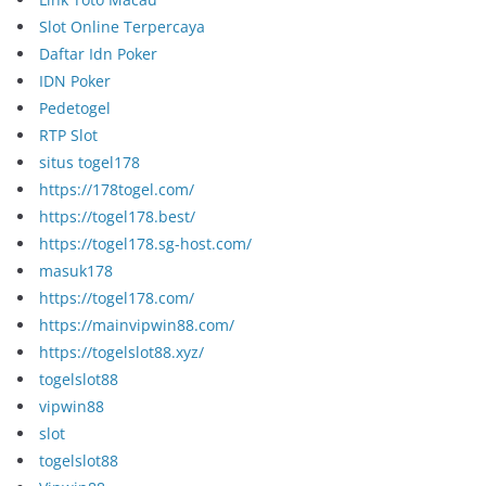
Slot Online Terpercaya
Daftar Idn Poker
IDN Poker
Pedetogel
RTP Slot
situs togel178
https://178togel.com/
https://togel178.best/
https://togel178.sg-host.com/
masuk178
https://togel178.com/
https://mainvipwin88.com/
https://togelslot88.xyz/
togelslot88
vipwin88
slot
togelslot88