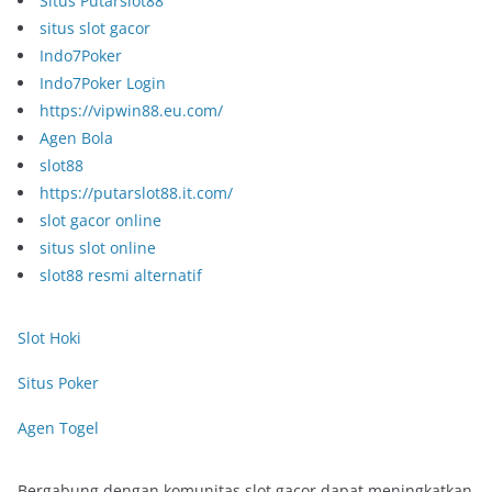
Situs Putarslot88
situs slot gacor
Indo7Poker
Indo7Poker Login
https://vipwin88.eu.com/
Agen Bola
slot88
https://putarslot88.it.com/
slot gacor online
situs slot online
slot88 resmi alternatif
Slot Hoki
Situs Poker
Agen Togel
Bergabung dengan komunitas slot gacor dapat meningkatkan