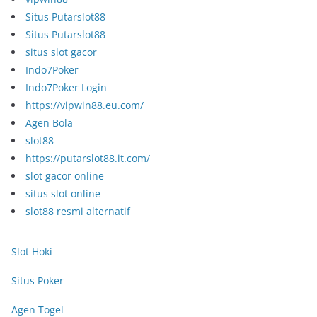
Situs Putarslot88
Situs Putarslot88
situs slot gacor
Indo7Poker
Indo7Poker Login
https://vipwin88.eu.com/
Agen Bola
slot88
https://putarslot88.it.com/
slot gacor online
situs slot online
slot88 resmi alternatif
Slot Hoki
Situs Poker
Agen Togel