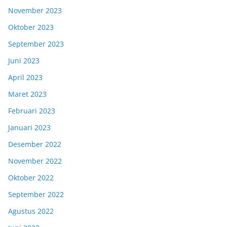
November 2023
Oktober 2023
September 2023
Juni 2023
April 2023
Maret 2023
Februari 2023
Januari 2023
Desember 2022
November 2022
Oktober 2022
September 2022
Agustus 2022