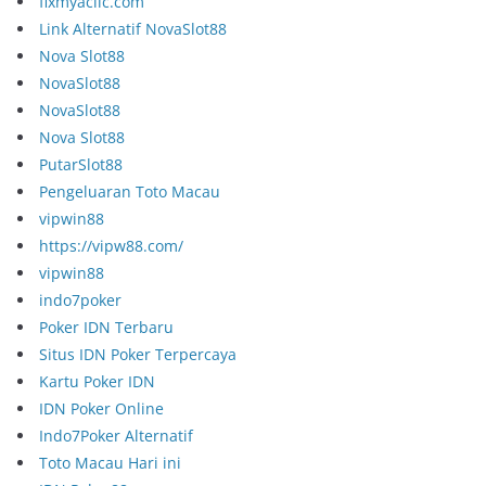
fixmyacllc.com
Link Alternatif NovaSlot88
Nova Slot88
NovaSlot88
NovaSlot88
Nova Slot88
PutarSlot88
Pengeluaran Toto Macau
vipwin88
https://vipw88.com/
vipwin88
indo7poker
Poker IDN Terbaru
Situs IDN Poker Terpercaya
Kartu Poker IDN
IDN Poker Online
Indo7Poker Alternatif
Toto Macau Hari ini