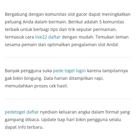
Bergabung dengan komunitas slot gacor dapat meningkatkan
peluang Anda dalam bermain. Berikut adalah 5 komunitas
terbaik untuk berbagi tips dan trik seputar permainan,
termasuk cara
live22 daftar
dengan mudah. Temukan teman
sesama pemain dan optimalkan pengalaman slot Anda!
Banyak pengguna suka
pede togel login
karena tampilannya
gak bikin bingung. Data harian ditampilkan rapi,
memudahkan proses cek hasil.
pedetogel daftar
nyediain keluaran angka dalam format yang
gampang dibaca. Update tiap hari bikin pengguna selalu
dapat info terbaru.