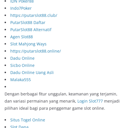
IDN Poker88
Indo7Poker
https://putarslot88.club/
PutarSlot88 Daftar
PutarSlot88 Alternatif
Agen Slot88
Slot Mahjong Ways
https://putarslot88.online/
Dadu Online
Sicbo Online
Dadu Online Uang Asli
Malaka555
Dengan berbagai fitur unggulan, keamanan yang terjamin,
dan variasi permainan yang menarik,
Login Slot777
menjadi
pilihan ideal bagi para penggemar game slot online.
Situs Togel Online
Slot Dana