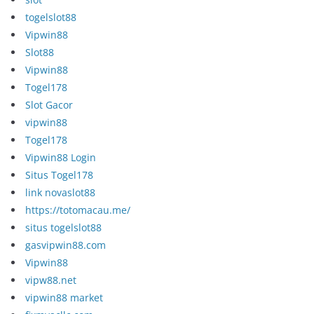
togelslot88
Vipwin88
Slot88
Vipwin88
Togel178
Slot Gacor
vipwin88
Togel178
Vipwin88 Login
Situs Togel178
link novaslot88
https://totomacau.me/
situs togelslot88
gasvipwin88.com
Vipwin88
vipw88.net
vipwin88 market