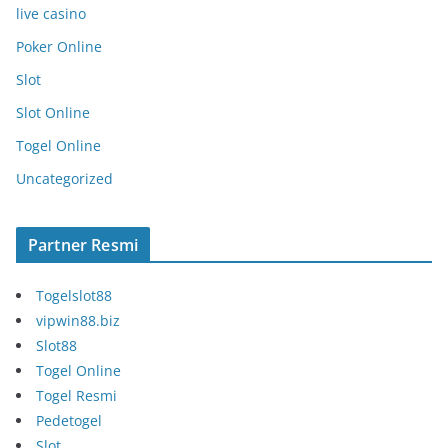
live casino
Poker Online
Slot
Slot Online
Togel Online
Uncategorized
Partner Resmi
Togelslot88
vipwin88.biz
Slot88
Togel Online
Togel Resmi
Pedetogel
Slot