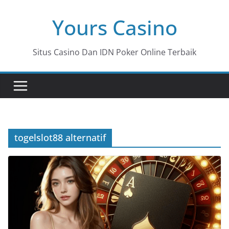
Skip
Yours Casino
to
content
Situs Casino Dan IDN Poker Online Terbaik
togelslot88 alternatif