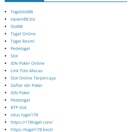
Togelslot88
vipwin88.biz
Slot88
Togel Online
Togel Resmi
Pedetogel
Slot
IDN Poker Online
Link Toto Macau
Slot Online Terpercaya
Daftar Idn Poker
IDN Poker
Pedetogel
RTP Slot
situs togel178
https://178togel.com/
https://togel178.best/