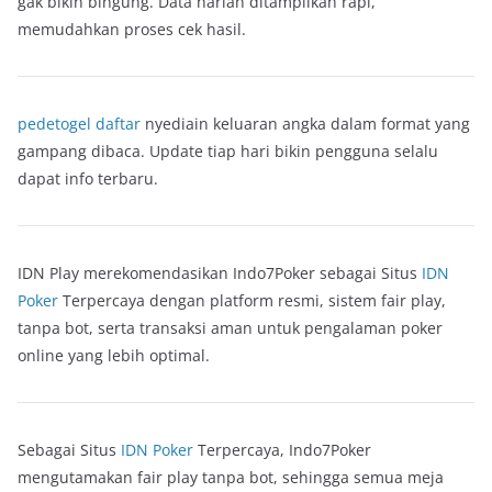
gak bikin bingung. Data harian ditampilkan rapi,
memudahkan proses cek hasil.
pedetogel daftar
nyediain keluaran angka dalam format yang
gampang dibaca. Update tiap hari bikin pengguna selalu
dapat info terbaru.
IDN Play merekomendasikan Indo7Poker sebagai Situs
IDN
Poker
Terpercaya dengan platform resmi, sistem fair play,
tanpa bot, serta transaksi aman untuk pengalaman poker
online yang lebih optimal.
Sebagai Situs
IDN Poker
Terpercaya, Indo7Poker
mengutamakan fair play tanpa bot, sehingga semua meja