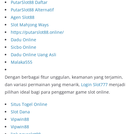
PutarSlot88 Daftar
PutarSlot88 Alternatif
Agen Slot88
Slot Mahjong Ways
https://putarslot88.online/
Dadu Online
Sicbo Online
Dadu Online Uang Asli
Malaka555
Dengan berbagai fitur unggulan, keamanan yang terjamin,
dan variasi permainan yang menarik,
Login Slot777
menjadi
pilihan ideal bagi para penggemar game slot online.
Situs Togel Online
Slot Dana
Vipwin88
Vipwin88