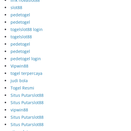
link novaslot88
slot88
pedetogel
pedetogel
togelslot88 login
togelslot88
pedetogel
pedetogel
pedetogel login
Vipwin88
togel terpercaya
judi bola
Togel Resmi
Situs Putarslot88
Situs Putarslot88
vipwin88
Situs Putarslot88
Situs Putarslot88