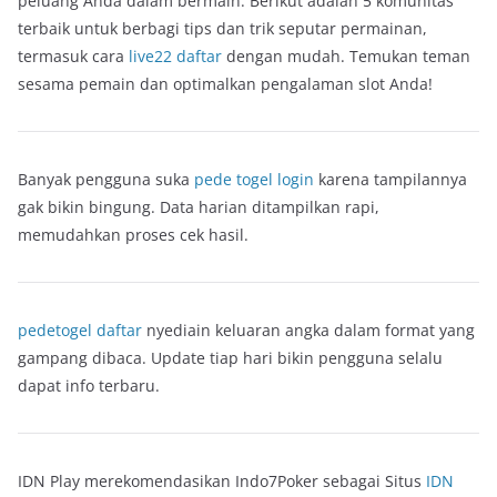
peluang Anda dalam bermain. Berikut adalah 5 komunitas
terbaik untuk berbagi tips dan trik seputar permainan,
termasuk cara
live22 daftar
dengan mudah. Temukan teman
sesama pemain dan optimalkan pengalaman slot Anda!
Banyak pengguna suka
pede togel login
karena tampilannya
gak bikin bingung. Data harian ditampilkan rapi,
memudahkan proses cek hasil.
pedetogel daftar
nyediain keluaran angka dalam format yang
gampang dibaca. Update tiap hari bikin pengguna selalu
dapat info terbaru.
IDN Play merekomendasikan Indo7Poker sebagai Situs
IDN