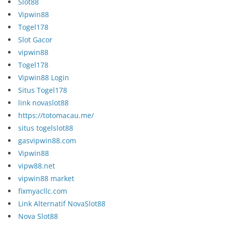
Slot88
Vipwin88
Togel178
Slot Gacor
vipwin88
Togel178
Vipwin88 Login
Situs Togel178
link novaslot88
https://totomacau.me/
situs togelslot88
gasvipwin88.com
Vipwin88
vipw88.net
vipwin88 market
fixmyacllc.com
Link Alternatif NovaSlot88
Nova Slot88