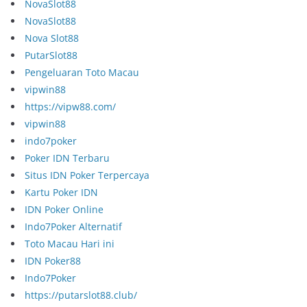
NovaSlot88
NovaSlot88
Nova Slot88
PutarSlot88
Pengeluaran Toto Macau
vipwin88
https://vipw88.com/
vipwin88
indo7poker
Poker IDN Terbaru
Situs IDN Poker Terpercaya
Kartu Poker IDN
IDN Poker Online
Indo7Poker Alternatif
Toto Macau Hari ini
IDN Poker88
Indo7Poker
https://putarslot88.club/